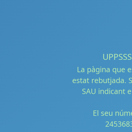
UPPSSS!!
La pàgina que e
estat rebutjada. S
SAU indicant e
El seu núme
245368