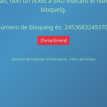
lau, obri un ticket a SAU indicant el n
bloqueig.
 número de bloqueig és: 245368324937
[Torna Enrera]
Direcció de Sistemes d'Informació - Clínic Barcelona