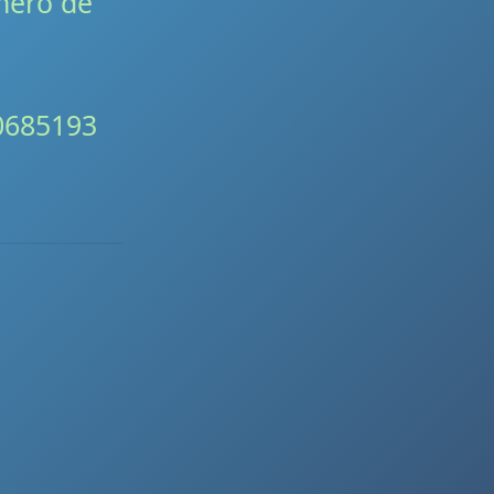
úmero de
0685193