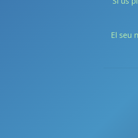
Si us p
El seu