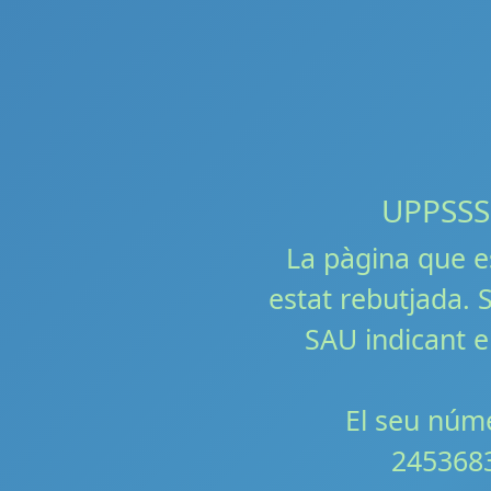
UPPSSS!!
La pàgina que e
estat rebutjada. S
SAU indicant e
El seu núme
245368