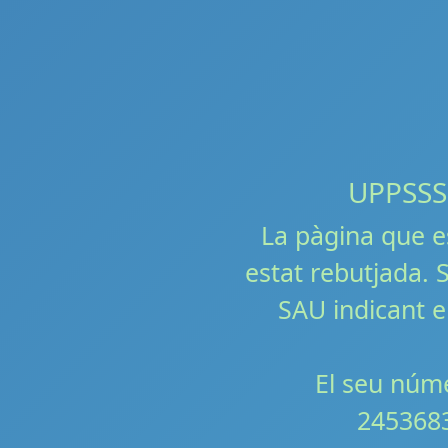
UPPSSS!!
La pàgina que e
estat rebutjada. S
SAU indicant e
El seu núme
245368