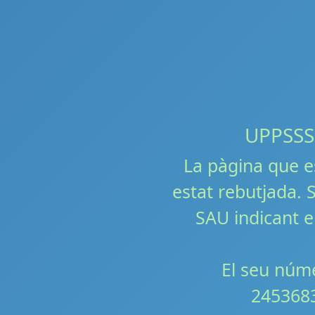
UPPSSS!!
La pàgina que e
estat rebutjada. S
SAU indicant e
El seu núme
245368