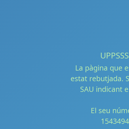
UPPSSS!!
La pàgina que e
estat rebutjada. S
SAU indicant e
El seu núme
1543494