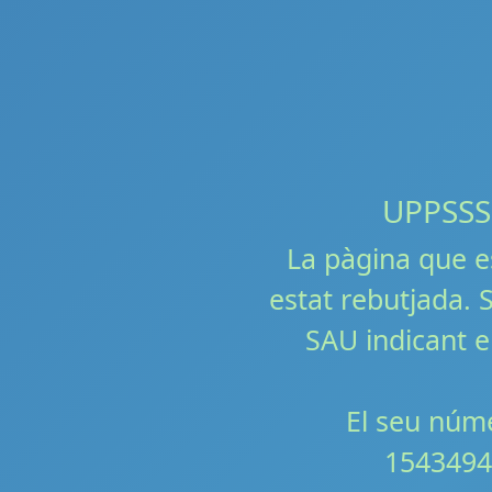
UPPSSS!!
La pàgina que e
estat rebutjada. S
SAU indicant e
El seu núme
1543494