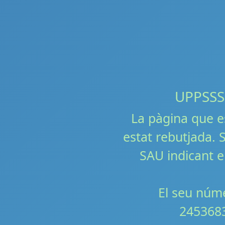
UPPSSS!!
La pàgina que e
estat rebutjada. S
SAU indicant e
El seu núme
245368